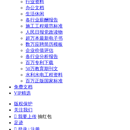
行业资料
办公文档
生活休闲
各行业薪酬报告
施工工程规范标准
人民日报党政读物
超万本最新电子书
数万应聘简历模板
企业价值评估
各行业分析报告
百万专利下载
50万教育期刊文
水利水电工程资料
百万正版国家标准
免费文档
VIP精选
版权保护
关注我们

我要上传
抽红包
足迹

登录 | 注册