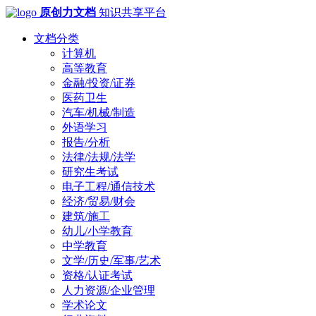
原创力文档
知识共享平台
文档分类
计算机
高等教育
金融/投资/证券
医药卫生
汽车/机械/制造
外语学习
报告/分析
法律/法规/法学
研究生考试
电子工程/通信技术
经济/贸易/财会
建筑/施工
幼儿/小学教育
中学教育
文学/历史/军事/艺术
资格/认证考试
人力资源/企业管理
学术论文