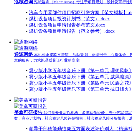
泓域咨询
泓域咨询（MacroAreas）专注于项目规划、设计
•
汽车专用零部件项目招商引资方案【范文模板】.do
•
煤机设备项目投资计划书（范文）.docx
•
煤机设备项目申请报告参考范文.docx
•
煤机设备项目申请报告（范文参考）.docx
通源网络
本机构承接软文营销、活动策划、总结报告、心得体会、P
意的服务，力求以品质见证行业的高度!
•
冀少版小学五年级音乐下册《第一单元 理想风帆》大单
•
冀少版小学五年级音乐下册《第五单元 威风凛凛》大单
•
冀少版小学五年级音乐下册《第四单元 民族之花》大单
•
冀少版小学五年级音乐下册《第三单元 抗日烽火》大单
美鑫可研报告
我们是专业写作机构，多年写作经验，专业代写撰写
案，商业计划书，社会稳定风险评估报告，社会稳定风险分析报告，
•
领导干部德能勤绩廉五方面表述评价别人（精选3篇）