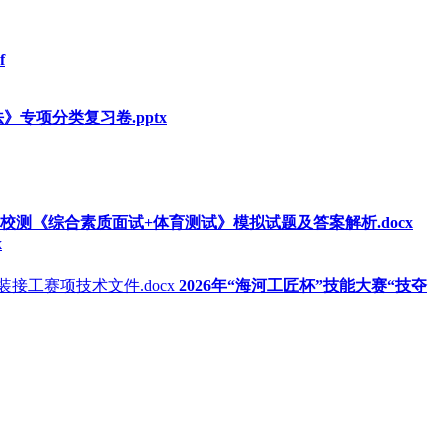
f
》专项分类复习卷.pptx
划校测《综合素质面试+体育测试》模拟试题及答案解析.docx
x
2026年“海河工匠杯”技能大赛“技夺