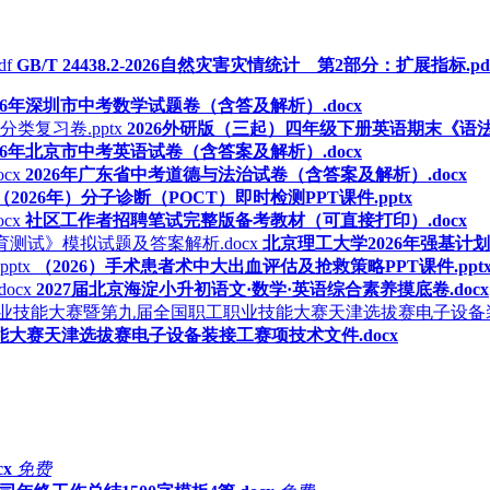
GB/T 24438.2-2026自然灾害灾情统计 第2部分：扩展指标.pd
026年深圳市中考数学试题卷（含答及解析）.docx
2026外研版（三起）四年级下册英语期末《语法
026年北京市中考英语试卷（含答案及解析）.docx
2026年广东省中考道德与法治试卷（含答案及解析）.docx
（2026年）分子诊断（POCT）即时检测PPT课件.pptx
社区工作者招聘笔试完整版备考教材（可直接打印）.docx
北京理工大学2026年强基计
（2026）手术患者术中大出血评估及抢救策略PPT课件.ppt
2027届北京海淀小升初语文·数学·英语综合素养摸底卷.docx
大赛天津选拔赛电子设备装接工赛项技术文件.docx
x
免费