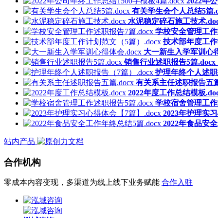
2022年
有关学生会个人总结5篇.d
水泥稳定碎石施工技术.doc
学校安全管理工作述
技术部年度工作计
大一新生入学军训心得体
销售行业述职报告5篇.docx
护理年终个人述职报
有关系主任述职报告五篇.
2022年度工作总结模板.doc
学校宿舍管理工作述
2023年护理实习
2022年食品安全
站内产品
合作机构
零成本内容变现，多渠道为线上线下业务赋能
合作入驻