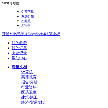
VIP尊享权益
免费下载
专属折扣
AI问答
AI写作
开通VIP
已接入DeepSeek-R1满血版
我的收藏
我的订单
浏览记录
帮助中心
海量文档
计算机
高等教育
报告/分析
行业资料
医药卫生
建筑/施工
经济/贸易/财会