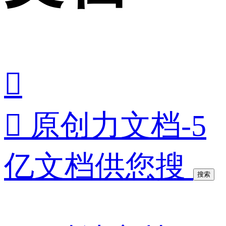


原创力文档-5
亿文档供您搜
搜索