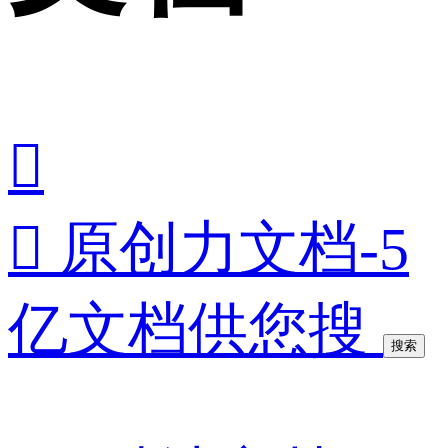


原创力文档-5
亿文档供您搜
搜索