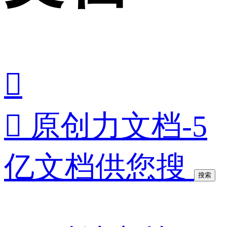


原创力文档-5
亿文档供您搜
搜索