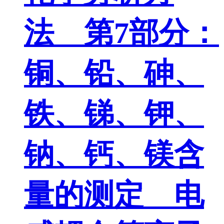
法 第7部分：
铜、铅、砷、
铁、锑、钾、
钠、钙、镁含
量的测定 电