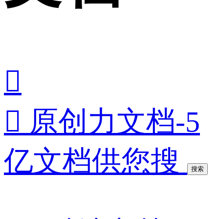


原创力文档-5
亿文档供您搜
搜索