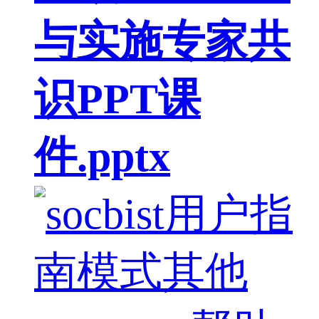
与实施专家共
识PPT课
件.pptx