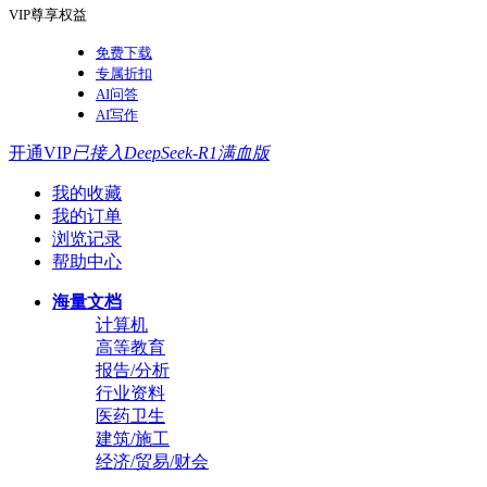
VIP尊享权益
免费下载
专属折扣
AI问答
AI写作
开通VIP
已接入DeepSeek-R1满血版
我的收藏
我的订单
浏览记录
帮助中心
海量文档
计算机
高等教育
报告/分析
行业资料
医药卫生
建筑/施工
经济/贸易/财会