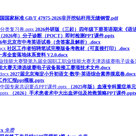
国国家标准 GB/T 47975-2026非开挖钻杆用无缝钢管.pdf
2026外研版（三起）四年级下册英语期末《语法
（2026年）分子诊断（POCT）即时检测PPT课件.pptx
026年北京市中考英语试卷（含答案及解析）.docx
社区工作者招聘笔试完整版备考教材（可直接打印）.docx
库全套落地体系资料 V2.0.docx
大赛天津选拔赛电子设备装接工赛项技术文件.docx
2027届北京海淀小升初语文·数学·英语综合素养摸底卷.docx
汇报ppt模板.pptx
（2025年版）血液专科重症单元
（2026）手术患者术中大出血评估及抢救策略PPT课件.ppt
x
免费