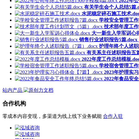
2022年
有关学生会个人总结5篇.d
水泥稳定碎石施工技术.doc
学校安全管理工作述
技术部年度工作计
大一新生入学军训心得体
销售行业述职报告5篇.docx
护理年终个人述职报
有关系主任述职报告五篇.
2022年度工作总结模板.doc
学校宿舍管理工作述
2023年护理实习
2022年食品安全
站内产品
合作机构
零成本内容变现，多渠道为线上线下业务赋能
合作入驻