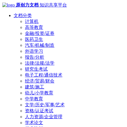
原创力文档
知识共享平台
文档分类
计算机
高等教育
金融/投资/证券
医药卫生
汽车/机械/制造
外语学习
报告/分析
法律/法规/法学
研究生考试
电子工程/通信技术
经济/贸易/财会
建筑/施工
幼儿/小学教育
中学教育
文学/历史/军事/艺术
资格/认证考试
人力资源/企业管理
学术论文