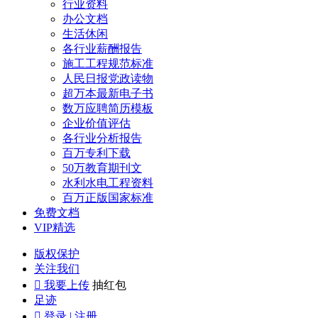
行业资料
办公文档
生活休闲
各行业薪酬报告
施工工程规范标准
人民日报党政读物
超万本最新电子书
数万应聘简历模板
企业价值评估
各行业分析报告
百万专利下载
50万教育期刊文
水利水电工程资料
百万正版国家标准
免费文档
VIP精选
版权保护
关注我们

我要上传
抽红包
足迹

登录 | 注册