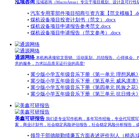
泓域咨询
泓域咨询（MacroAreas）专注于项目规划、设计
•
汽车专用零部件项目招商引资方案【范文模板】.do
•
煤机设备项目投资计划书（范文）.docx
•
煤机设备项目申请报告参考范文.docx
•
煤机设备项目申请报告（范文参考）.docx
通源网络
本机构承接软文营销、活动策划、总结报告、心得体会、P
意的服务，力求以品质见证行业的高度!
•
冀少版小学五年级音乐下册《第一单元 理想风帆》大单
•
冀少版小学五年级音乐下册《第五单元 威风凛凛》大单
•
冀少版小学五年级音乐下册《第四单元 民族之花》大单
•
冀少版小学五年级音乐下册《第三单元 抗日烽火》大单
美鑫可研报告
我们是专业写作机构，多年写作经验，专业代写撰写
案，商业计划书，社会稳定风险评估报告，社会稳定风险分析报告，
•
领导干部德能勤绩廉五方面表述评价别人（精选3篇）