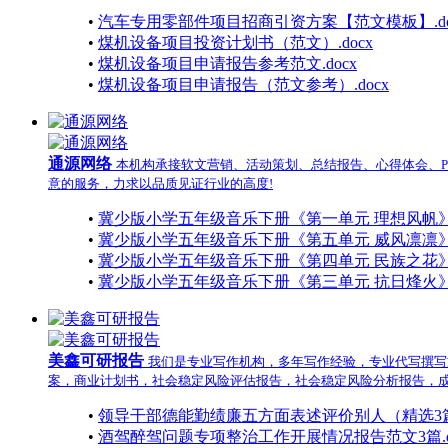
•
汽车专用零部件项目招商引资方案【范文模板】.do
•
煤机设备项目投资计划书（范文）.docx
•
煤机设备项目申请报告参考范文.docx
•
煤机设备项目申请报告（范文参考）.docx
通源网络
本机构承接软文营销、活动策划、总结报告、心得体会、P
意的服务，力求以品质见证行业的高度!
•
冀少版小学五年级音乐下册《第一单元 理想风帆》大单
•
冀少版小学五年级音乐下册《第五单元 威风凛凛》大单
•
冀少版小学五年级音乐下册《第四单元 民族之花》大单
•
冀少版小学五年级音乐下册《第三单元 抗日烽火》大单
美鑫可研报告
我们是专业写作机构，多年写作经验，专业代写撰写
案，商业计划书，社会稳定风险评估报告，社会稳定风险分析报告，
•
领导干部德能勤绩廉五方面表述评价别人（精选3篇）
•
酒驾醉驾问题专项整治工作开展情况报告范文3篇.d