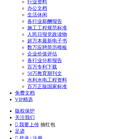
行业资料
办公文档
生活休闲
各行业薪酬报告
施工工程规范标准
人民日报党政读物
超万本最新电子书
数万应聘简历模板
企业价值评估
各行业分析报告
百万专利下载
50万教育期刊文
水利水电工程资料
百万正版国家标准
免费文档
VIP精选
版权保护
关注我们

我要上传
抽红包
足迹

登录 | 注册