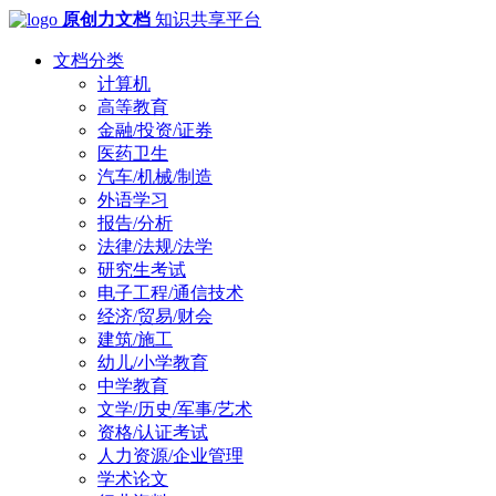
原创力文档
知识共享平台
文档分类
计算机
高等教育
金融/投资/证券
医药卫生
汽车/机械/制造
外语学习
报告/分析
法律/法规/法学
研究生考试
电子工程/通信技术
经济/贸易/财会
建筑/施工
幼儿/小学教育
中学教育
文学/历史/军事/艺术
资格/认证考试
人力资源/企业管理
学术论文