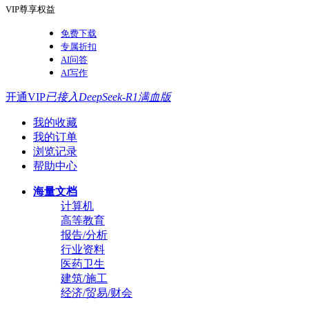
VIP尊享权益
免费下载
专属折扣
AI问答
AI写作
开通VIP
已接入DeepSeek-R1满血版
我的收藏
我的订单
浏览记录
帮助中心
海量文档
计算机
高等教育
报告/分析
行业资料
医药卫生
建筑/施工
经济/贸易/财会