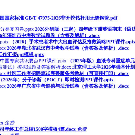
国国家标准 GB/T 47975-2026非开挖钻杆用无缝钢管.pdf
2026外研版（三起）四年级下册英语期末《语法
026年深圳市中考数学试题卷（含答及解析）.docx
（2026）手术患者术中大出血评估及抢救策略PPT课件.ppt
2026年湖北省武汉市中考数学试卷（含答案及解析）.docx
汇报ppt模板.pptx
（2025年版）血液专科重症单元
北京理工大学2026年强基计
社区工作者招聘笔试完整版备考教材（可直接打印）.docx
（2026年）分子诊断（POCT）即时检测PPT课件.pptx
2026年广东省中考道德与法治试卷（含答案及解析）.docx
x
免费
公司年终工作总结1500字模板4篇.docx
免费