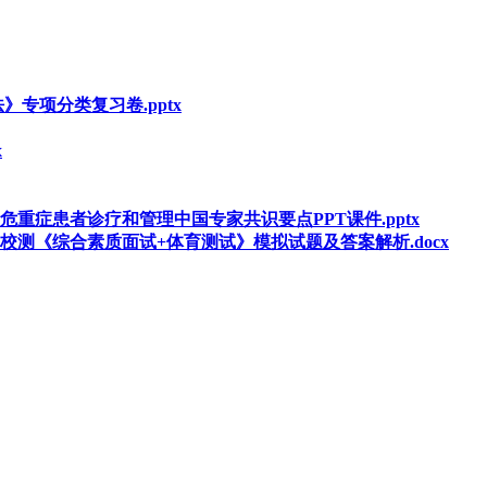
》专项分类复习卷.pptx
x
危重症患者诊疗和管理中国专家共识要点PPT课件.pptx
划校测《综合素质面试+体育测试》模拟试题及答案解析.docx