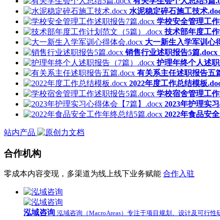
有关学生会个人总结5篇.d
水泥稳定碎石施工技术.doc
学校安全管理工作述
技术部年度工作计
大一新生入学军训心得体
销售行业述职报告5篇.docx
护理年终个人述职报
有关系主任述职报告五篇.
2022年度工作总结模板.doc
学校宿舍管理工作述
2023年护理实习
2022年食品安全
站内产品
合作机构
零成本内容变现，多渠道为线上线下业务赋能
合作入驻
泓域咨询
泓域咨询（MacroAreas）专注于项目规划、设计