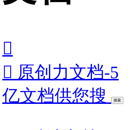


原创力文档-5
亿文档供您搜
搜索